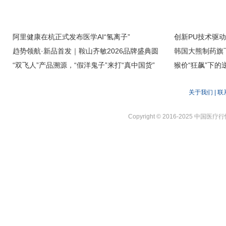
阿里健康在杭正式发布医学AI“氢离子”
创新PU技术驱
趋势领航·新品首发｜鞍山齐敏2026品牌盛典圆
工程涂层织物打
韩国大熊制药旗下
满落幕，解锁医美焕新新征程
“双飞人”产品溯源，“假洋鬼子”来打“真中国货”
能未来支撑面应
为中国市场定制
猴价“狂飙”下的
模型降价风暴,
关于我们
|
联
Copyright © 2016-2025 中国