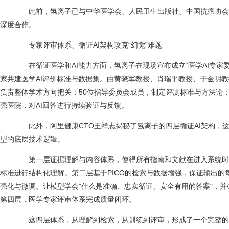
此前，氢离子已与中华医学会、人民卫生出版社、中国抗癌协会(C
深度合作。
专家评审体系、循证AI架构攻克“幻觉”难题
在循证医学和AI能力方面，氢离子在现场宣布成立“医学AI专家委
家共建医学AI评价标准与数据集。由黄晓军教授、肖瑞平教授、于金明教
负责整体学术方向把关；50位指导委员会成员，制定评测标准与方法论；
强医院，对AI回答进行持续验证与反馈。
此外，阿里健康CTO王祥志揭秘了氢离子的四层循证AI架构，
型的底层技术逻辑。
第一层证据理解与内容体系，使得所有指南和文献在进入系统时，都
标准进行结构化理解。第二层基于PICO的检索与数据增强，保证输出的
强化与微调。让模型学会"什么是准确、忠实循证、安全有用的答案"，
第四层，医学专家评审体系完成质量闭环。
这四层体系，从理解到检索，从训练到评审，形成了一个完整的循