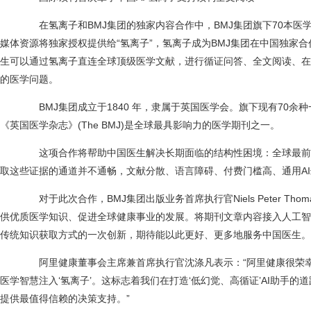
在氢离子和BMJ集团的独家内容合作中，BMJ集团旗下70本医
媒体资源将独家授权提供给“氢离子”，氢离子成为BMJ集团在中国独家合
生可以通过氢离子直连全球顶级医学文献，进行循证问答、全文阅读、在
的医学问题。
BMJ集团成立于1840 年，隶属于英国医学会。旗下现有70余
《英国医学杂志》(The BMJ)是全球最具影响力的医学期刊之一。
这项合作将帮助中国医生解决长期面临的结构性困境：全球最前
取这些证据的通道并不通畅，文献分散、语言障碍、付费门槛高、通用A
对于此次合作，BMJ集团出版业务首席执行官Niels Peter Tho
供优质医学知识、促进全球健康事业的发展。将期刊文章内容接入人工智能
传统知识获取方式的一次创新，期待能以此更好、更多地服务中国医生。
阿里健康董事会主席兼首席执行官沈涤凡表示：“阿里健康很荣幸
医学智慧注入‘氢离子’。这标志着我们在打造‘低幻觉、高循证’AI助手
提供最值得信赖的决策支持。”