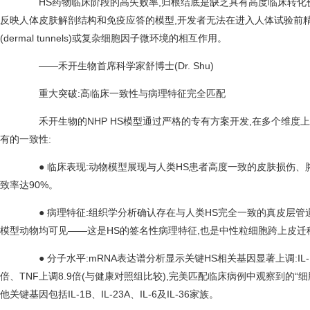
HS药物临床阶段的高失败率,归根结底是缺乏具有高度临床转化
反映人体皮肤解剖结构和免疫应答的模型,开发者无法在进入人体试验前
(dermal tunnels)或复杂细胞因子微环境的相互作用。
——禾开生物首席科学家舒博士(Dr. Shu)
重大突破:高临床一致性与病理特征完全匹配
禾开生物的NHP HS模型通过严格的专有方案开发,在多个维度
有的一致性:
● 临床表现:动物模型展现与人类HS患者高度一致的皮肤损伤、
致率达90%。
● 病理特征:组织学分析确认存在与人类HS完全一致的真皮层管道(dermal t
模型动物均可见——这是HS的签名性病理特征,也是中性粒细胞跨上皮
● 分子水平:mRNA表达谱分析显示关键HS相关基因显著上调:IL-1A上调
倍、TNF上调8.9倍(与健康对照组比较),完美匹配临床病例中观察到的“细胞因子风暴
他关键基因包括IL-1B、IL-23A、IL-6及IL-36家族。