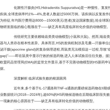
化脓性汗腺炎(HS,Hidradenitis Suppurativa)是一种慢
疾病,全球患病率约1%—4%,患者人数超过5000万例。该疾病以反复发
为特征,年均医疗费用达8000—15000美元/患者(发达国家数据),给全
物研发面临的核心瓶颈在于——缺乏具有高度临床转化价值的动物模型。
传统研究主要依赖啮齿类类动物模型(小鼠和大鼠)。然而,啮齿类
器与人类存在根本性差异。具体而言,HS的发病机制涉及毛囊—汗腺单位(folliculop
泌汗腺(apocrine gland)的复杂病理进程,而鼠类无法模拟这一过程,导致“临床转
gap)”——即在鼠类中显示疗效的候选药物,进入人体试验后往往失败。据
欧盟药品管理局(EMA)的监管文件显示,基于不完善动物模型的HS新药
据。
深度解析:临床试验失败的根源困局
近年来,多个基于IL-17通路和TNF-α通路的重磅候选药物在II期
业数据统计(2018—2024年),超60%的HS药物候选物在后期临床阶段
一现象的核心原因在于——缺乏具有临床转化价值的动物模型。