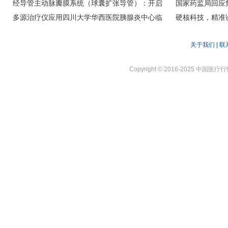
化脓性汗腺炎（HS）动物模型
经导管主动脉瓣膜系统（球囊扩张导管）：开启
国家药监局回应
心脏介入治疗新纪元
多源治疗仪应用四川大学华西医院胰腺炎中心临
硬核科技，精准诊
床治疗
CMEF展示中
关于我们
|
联
Copyright © 2016-2025 中国