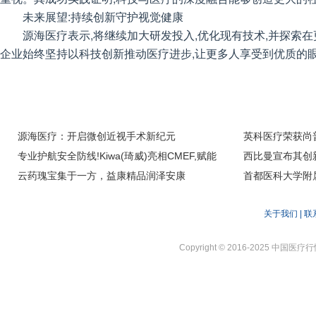
未来展望:持续创新守护视觉健康
源海医疗表示,将继续加大研发投入,优化现有技术,并探索
企业始终坚持以科技创新推动医疗进步,让更多人享受到优质的
源海医疗：开启微创近视手术新纪元
英科医疗荣获尚
专业护航安全防线!Kiwa(琦威)亮相CMEF,赋能
西比曼宣布其创新型
医械合规新征程
云药瑰宝集于一方，益康精品润泽安康
选2025年美国
首都医科大学附
破性摘要
普义诊活动
关于我们
|
联
Copyright © 2016-2025 中国