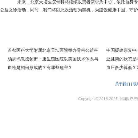
未来，北京天坛医院骨科将继续以患者需求为中心，依托自身专
公益义诊活动，同时，我们将以此次活动为契机，为建设健康中国、守护
首都医科大学附属北京天坛医院举办骨科公益科
中国援建康复中
普义诊活动
杨志鸿教授领衔：唐生殖医院以美国技术体系与
望
亚健康的状态是
严谨的操作流程，重塑中亚辅助生殖临床路径
血栓是如何形成的？有哪些危害？
血压多少算低？
关于我们
|
联
Copyright © 2016-2025 中国