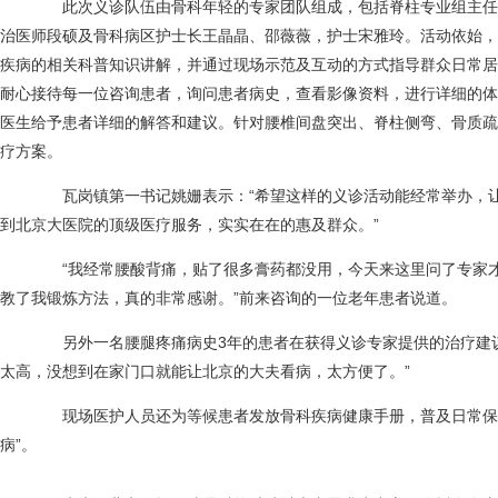
此次义诊队伍由骨科年轻的专家团队组成，包括脊柱专业组主任
治医师段硕及骨科病区护士长王晶晶、邵薇薇，护士宋雅玲。活动依始，
疾病的相关科普知识讲解，并通过现场示范及互动的方式指导群众日常居
耐心接待每一位咨询患者，询问患者病史，查看影像资料，进行详细的体
医生给予患者详细的解答和建议。针对腰椎间盘突出、脊柱侧弯、骨质疏
疗方案。
瓦岗镇第一书记姚姗表示：“希望这样的义诊活动能经常举办，让
到北京大医院的顶级医疗服务，实实在在的惠及群众。”
“我经常腰酸背痛，贴了很多膏药都没用，今天来这里问了专家才
教了我锻炼方法，真的非常感谢。”前来咨询的一位老年患者说道。
另外一名腰腿疼痛病史3年的患者在获得义诊专家提供的治疗建议
太高，没想到在家门口就能让北京的大夫看病，太方便了。”
现场医护人员还为等候患者发放骨科疾病健康手册，普及日常保养
病”。