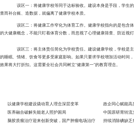
误区一：将健康学校等同于达标验收。建设本身是手段，学生的
查而补台账、造数据，就偏离了健康学校本质。
误区二：将健康工作窄化为体育工作。健康学校指向的是包含体
的大健康概念，不能只盯着体育分数，而忽视了心理健康筛查、防近视灯
误区三：将主体责任简化为学校责任。建设健康学校，学校是主
的睡眠、情绪、饮食等更多受家庭影响。如果只要求学校增加活动时间，
效果将大打折扣。这需要全社会共同树立“健康第一”的教育理念。
以健康学校建设撬动育人理念深层变革
政企同心赋能高
医养融合破解失能老人照护困局
科技，点赞 “中
中国原研胃转流
脑胶质瘤治疗迎来创新突破，国产肿瘤电场治疗
肥胖防治
持续消除碘缺乏
正式临床应用