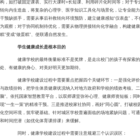
构，如打破固定课表、实行大课时+长短课、利用碎片化时间等；对于专
转向内生造血，将复杂的心理学、医学知识工具化与场景化，让专业能力
干预缺抓手，需要从事后补救转向环境预防，建立健康感知“仪表盘”，
为观察；对于协同机制待优化，需要从物理拼接转向化学融合，构建健康
糕”变成“做蛋糕”、使联通自然发生。
学生健康成长是根本目的
健康学校的最终衡量标准不是奖牌，是走出校门的孩子有探索的
处、有健康的身心、对美好明天更加期待。
健康学校建设过程中需要重点把握四个关键环节：一是强化评价牵
与政绩挂钩，把学生体质健康状况纳入对地方政府和学校的绩效考核。二
脑”。依托国家智慧教育平台，以双师课堂弥补心理、健康师资短板；同
现“一生一策”的精准干预。三是推进校家社协同，画好“同心圆”。打破
化空间环境，筑牢硬基础。针对城区学校普遍面临的场地紧缺问题，可通
和时间挖潜（如优化体育课排课）来缓解。
同时，健康学校建设过程中需要注意规避三个认识误区：