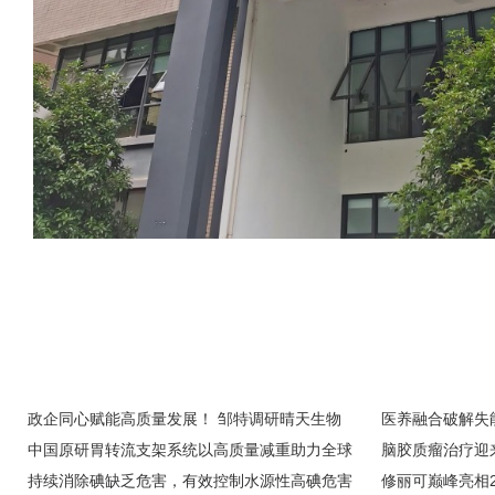
政企同心赋能高质量发展！ 邹特调研晴天生物
医养融合破解失
科技，点赞 “中国智造” 全球突围
中国原研胃转流支架系统以高质量减重助力全球
脑胶质瘤治疗迎
肥胖防治
持续消除碘缺乏危害，有效控制水源性高碘危害
正式临床应用
修丽可巅峰亮相20