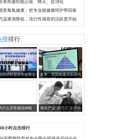
水果热着吃能止咳、降火、促消化
潓美氢氧健康：把专业级健康呵护带回家
气温逐渐降低，流行性感冒的活跃度开始
热搜
排行
国肥胖联盟发布会暨全
未来，我国将建设医保药
国巡讲启动会在
品耗材追溯信息
为什么牙医都说种植
银发产业“30万亿”大市场
牙“好”？Caml
如何撬动
48小时点击排行
中国肥胖联盟发布会暨全国巡讲启动会在