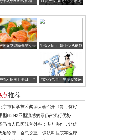
为什么牙医都说种植
银发产业“30万亿”大市场
牙“好”？Camlog
如何撬动
炎饮食或能降低患痴呆
生命之间-让每个少见被愈
症几率
见”首部精准靶
种植牙指南】半口、全
雨水湿气重，生冷食物易
口种植牙误区知多少
伤脾阳。
热点
推荐
北京市科学技术奖励大会召开《胃，你好
甲型H3N2亚型流感病毒仍占流行优势
侯马市人民医院普外科：多方协作，让优
无触诊疗＋全息交互，像航科技筑牢医疗