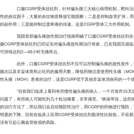
口服CGRP受体拮抗剂，针对偏头痛三大核心病理机制，靶向治
性的炎症因子，大量的炎症物质释放它能阻断；二是是抑制血管扩张，而
的副作用；三是能抑制过度疼痛的传递。这是CGRP受体三大作用机制。
我国首部偏头痛急性期治疗指南明确了口服CGRP受体拮抗剂在
服CGRP受体拮抗剂已经证实对偏头痛急性期治疗有效，已在我国完成
可持续达到2—48小时无痛终点。
此外，口服CGRP受体拮抗剂不仅可以控制偏头痛的急性发作，
频次以及非甾体类和止吐药的服用天数，降低药物过度使用性头痛（MO
性头痛（MOH）患者的治疗，这是CGRP优于其他非甾体消炎药的一个
“目前我们临床上看到有些慢性偏头痛的病人，一个月发作15天以
问题了，有些病人可能吃到几十粒治痛要，非常痛苦。”林淑琴说，这些
的治疗方法了，所以我们会启动预防性治疗，用CGRP的药物进行预防
明显的下降。目前在临床上应用CGRP受体拮抗剂脂溶性比较低，不容
没有引起心脑血管收缩的风险。