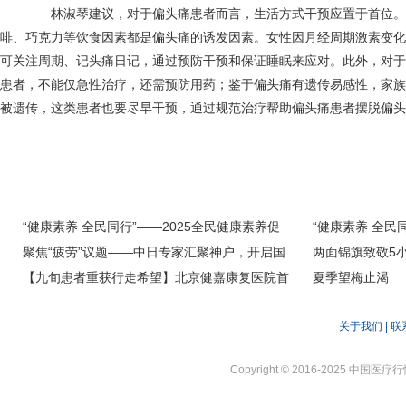
林淑琴建议，对于偏头痛患者而言，生活方式干预应置于首位。
啡、巧克力等饮食因素都是偏头痛的诱发因素。女性因月经周期激素变化
可关注周期、记头痛日记，通过预防干预和保证睡眠来应对。此外，对于
患者，不能仅急性治疗，还需预防用药；鉴于偏头痛有遗传易感性，家族
被遗传，这类患者也要尽早干预，通过规范治疗帮助偏头痛患者摆脱偏头
“健康素养 全民同行”——2025全民健康素养促
“健康素养 全民
进行动基层动员会（浙江站）在宁波召开
聚焦“疲劳”议题——中日专家汇聚神户，开启国
进行动基层动员
两面锦旗致敬5
际合作新篇章
【九旬患者重获行走希望】北京健嘉康复医院首
力重症患者从昏
夏季望梅止渴
例髋关节置换术患者顺利出院
关于我们
|
联
Copyright © 2016-2025 中国