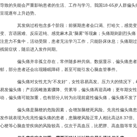
导致的失能会严重影响患者的生活、工作与学习。我国18-65岁人群偏头
呈现逐年上升趋势。
其发病过程包含多个阶段：前驱期患者会口渴、打哈欠，感觉变
变、言语困难、反应迟钝、感觉麻木及“脑雾”等现象；头痛期则剧烈头
注意力不集中，活动受限，患者无法学习工作，只能卧床休息；头痛期过
残留症状，随后进入发作间期。
偏头痛并非孤立存在，常伴随多种共病。数据显示，偏头痛患者中5
郁，部分患者还会出现睡眠障碍，甚至可能引发心脑血管事件。
偏头痛对女性尤为“不友好”，女性容易高发。压力大的情况下，
易发偏头痛；产后因雌激素骤降、劳累等，偏头痛再迎高峰；更年期女性
动，偏头痛可能加重，也有部分人转为出现前庭性偏头痛，偏头痛不发了
偏头痛是脑梗的危险因素，会增加脑梗死风险。先兆性偏头痛患
发作就表现为先兆性偏头痛的患者，患脑梗风险正常人相比高达8.37倍
心梗等心脑血管疾病的风险较高，仅次于高血压，比肥胖、高血脂等常见